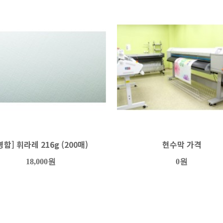
명함] 휘라레 216g (200매)
현수막 가격
18,000원
0원