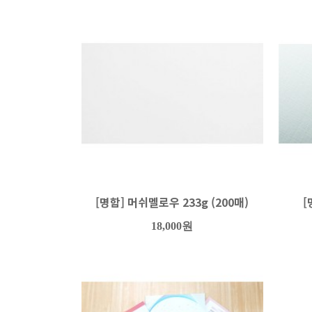
[명함] 머쉬멜로우 233g (200매)
[
18,000원