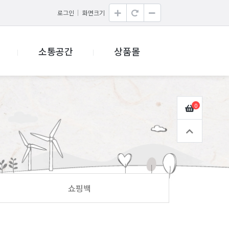
로그인
화면크기
소통공간
상품몰
0
쇼핑백