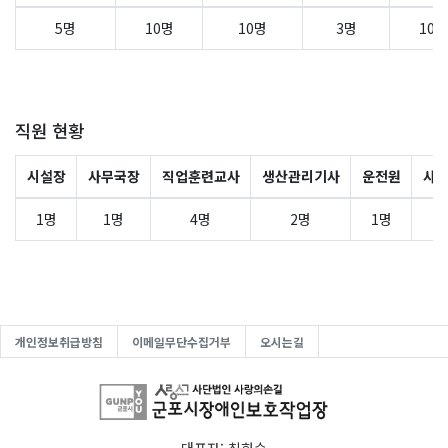
5명
10명
10명
3명
10명
직원 현황
시설장
사무국장
직업훈련교사
생산관리기사
운전원
사
1명
1명
4명
2명
1명
1
개인정보취급방침
이메일무단수집거부
오시는길