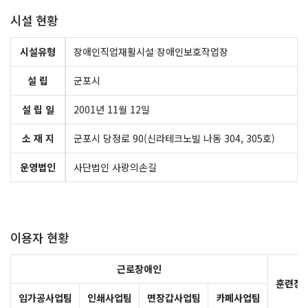
시설 현황
시설유형
장애인직업재활시설 장애인보호작업장
설 립
군포시
설 립 일
2001년 11월 12일
소 재 지
군포시 당정로 90(신라테크노빌 나동 304, 305호)
운영법인
사단법인 사랑의손길
이용자 현황
근로장애인
훈련장
임가공사업팀
인쇄사업팀
면장갑사업팀
카페사업팀