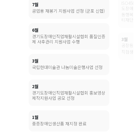
ISO450
7월
도장애인
공업용 재봉기 지원사업 선정 (군포 신협)
동행복지
티재단기,
6월
경기도장애인직업재활시설협회 품질인증
3월
제 사후관리 지원사업 수행
공장등록
직접생산
3월
국립현대미술관 나눔미술은행사업 선정
2월
경기도장애인직업재활시설협회 홍보영상
제작지원사업 공모 선정
1월
중증장애인생산품 재지정 완료