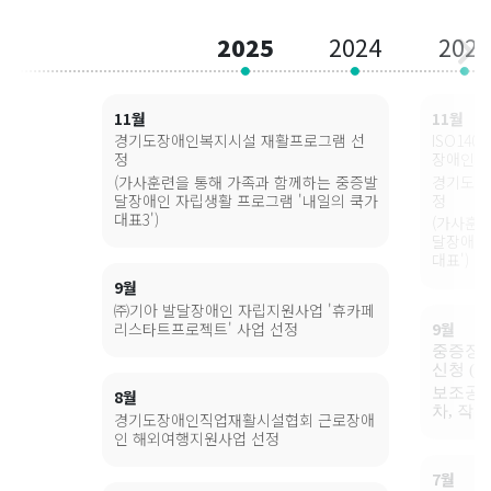
2025
2024
2023
11월
11월
경기도장애인복지시설 재활프로그램 선
ISO14
정
장애인직
(가사훈련을 통해 가족과 함께하는 중증발
경기도장
달장애인 자립생활 프로그램 '내일의 쿡가
정
대표3')
(가사훈
달장애인
대표')
9월
㈜기아 발달장애인 자립지원사업 '휴카페
리스타트프로젝트' 사업 선정
9월
중증장
신청 (
보조공학
8월
차, 작
경기도장애인직업재활시설협회 근로장애
인 해외여행지원사업 선정
7월