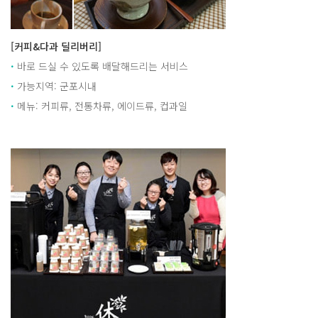
[커피&다과 딜리버리]
·
바로 드실 수 있도록 배달해드리는 서비스
·
가능지역: 군포시내
·
메뉴: 커피류, 전통차류, 에이드류, 컵과일