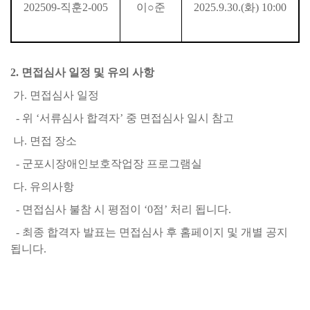
202509-
직훈
2-005
이
○
준
2025.9.30.(
화
) 10:00
2.
면접심사 일정 및 유의 사항
가
.
면접심사 일정
-
위
‘
서류심사 합격자
’
중 면접심사 일시 참고
나
.
면접 장소
-
군포시장애인보호작업장 프로그램실
다
.
유의사항
-
면접심사 불참 시 평점이
‘0
점
’
처리 됩니다
.
-
최종 합격자 발표는 면접심사 후 홈페이지 및 개별 공지
됩니다
.